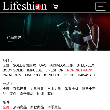
切
换
导
航
品牌：
全部
SOLE美国速尔
UFC
美国AEON正伦
STEEFLEX
BODY SOLID
IMPULSE
LIFESHION
NORDICTRACK
PRO-FORM
LIVEPRO
JOINFITN
LIVEUP
KAWASAKI
分类：
全部
有氧设备
力量设备
自由力量
体育器材
健身小产
品
零件
拳击用品
团课
其他
条件：
全部
热销商品
新款商品
本季最佳