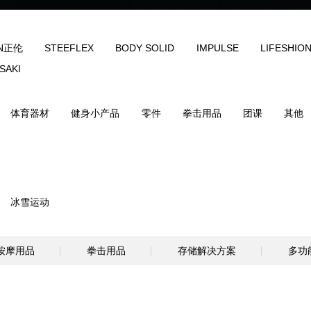
FC
美国AEON正伦
STEEFLEX
BODY S
LIVEUP
KAWASAKI
备
自由力量
体育器材
健身小产品
零