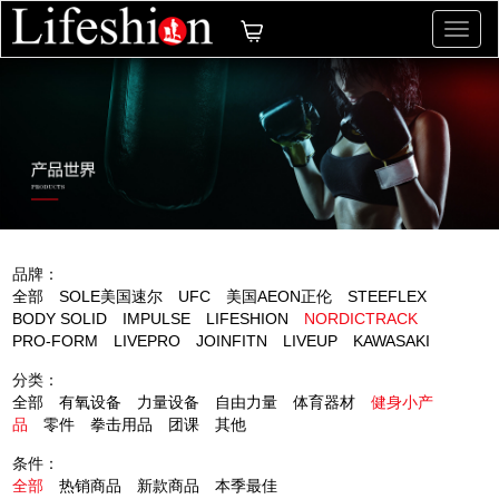
切
换
导
航
品牌：
全部
SOLE美国速尔
UFC
美国AEON正伦
STEEFLEX
BODY SOLID
IMPULSE
LIFESHION
NORDICTRACK
PRO-FORM
LIVEPRO
JOINFITN
LIVEUP
KAWASAKI
分类：
全部
有氧设备
力量设备
自由力量
体育器材
健身小产
品
零件
拳击用品
团课
其他
条件：
全部
热销商品
新款商品
本季最佳