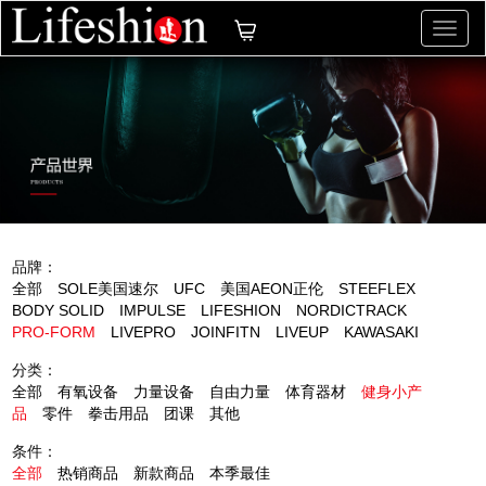
切
换
导
航
品牌：
全部
SOLE美国速尔
UFC
美国AEON正伦
STEEFLEX
BODY SOLID
IMPULSE
LIFESHION
NORDICTRACK
PRO-FORM
LIVEPRO
JOINFITN
LIVEUP
KAWASAKI
分类：
全部
有氧设备
力量设备
自由力量
体育器材
健身小产
品
零件
拳击用品
团课
其他
条件：
全部
热销商品
新款商品
本季最佳