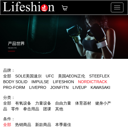
切
换
导
航
品牌：
全部
SOLE美国速尔
UFC
美国AEON正伦
STEEFLEX
BODY SOLID
IMPULSE
LIFESHION
NORDICTRACK
PRO-FORM
LIVEPRO
JOINFITN
LIVEUP
KAWASAKI
分类：
全部
有氧设备
力量设备
自由力量
体育器材
健身小产
品
零件
拳击用品
团课
其他
条件：
全部
热销商品
新款商品
本季最佳