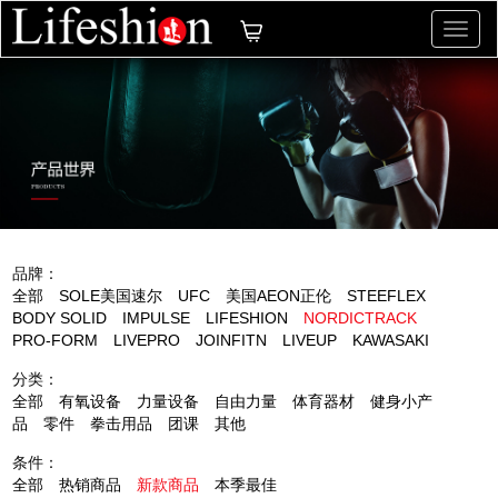
切
换
导
航
品牌：
全部
SOLE美国速尔
UFC
美国AEON正伦
STEEFLEX
BODY SOLID
IMPULSE
LIFESHION
NORDICTRACK
PRO-FORM
LIVEPRO
JOINFITN
LIVEUP
KAWASAKI
分类：
全部
有氧设备
力量设备
自由力量
体育器材
健身小产
品
零件
拳击用品
团课
其他
条件：
全部
热销商品
新款商品
本季最佳