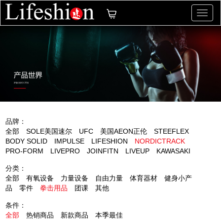
切
换
导
航
品牌：
全部
SOLE美国速尔
UFC
美国AEON正伦
STEEFLEX
BODY SOLID
IMPULSE
LIFESHION
NORDICTRACK
PRO-FORM
LIVEPRO
JOINFITN
LIVEUP
KAWASAKI
分类：
全部
有氧设备
力量设备
自由力量
体育器材
健身小产
品
零件
拳击用品
团课
其他
条件：
全部
热销商品
新款商品
本季最佳